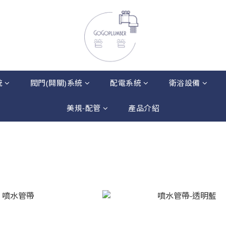
統
閥門(開關)系統
配電系統
衛浴設備
美規-配管
產品介紹