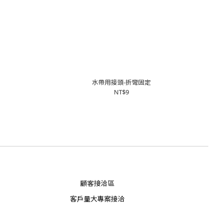
水帶用接頭-折彎固定
NT$9
顧客接洽區
客戶量大專案接洽