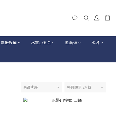
電器設備
水電小五金
園藝類
水塔
商品排序
每頁顯示 24 個