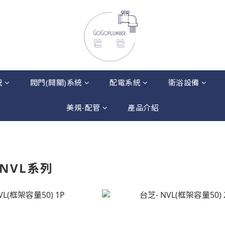
統
閥門(開關)系統
配電系統
衛浴設備
美規-配管
產品介紹
-NVL系列