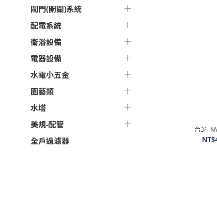
閥門(開關)系統
配電系統
衛浴設備
電器設備
水電小五金
園藝類
水塔
美規-配管
台芝- N
NT$
全戶過濾器