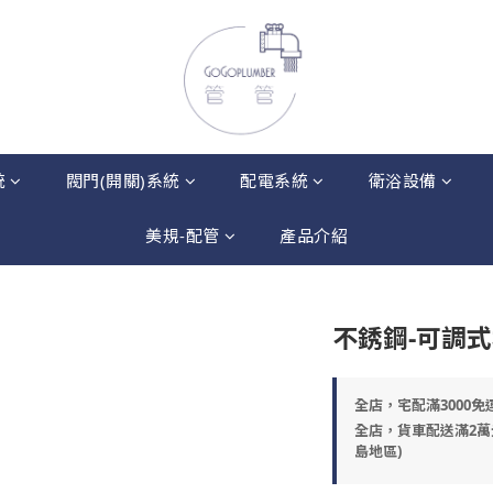
統
閥門(開關)系統
配電系統
衛浴設備
美規-配管
產品介紹
不銹鋼-可調
全店，宅配滿3000免
全店，貨車配送滿2萬
島地區)