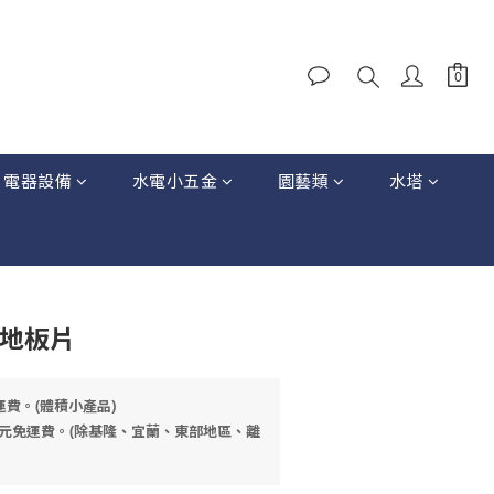
電器設備
水電小五金
園藝類
水塔
式地板片
運費。(體積小產品)
元免運費。(除基隆、宜蘭、東部地區、離