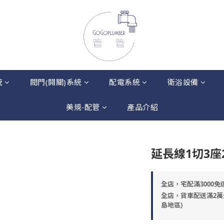
統
閥門(開關)系統
配電系統
衛浴設備
美規-配管
產品介紹
延長線1切3座
全店，宅配滿3000免
全店，貨車配送滿2萬
島地區)