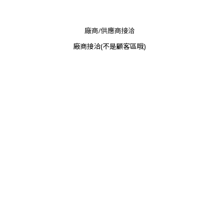
廠商/供應商接洽
廠商接洽
(不是顧客區哦)
管管貿易有限公司
統編42894760