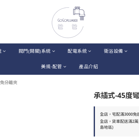
統
閥門(開關)系統
配電系統
衛浴設備
美規-配管
產品介紹
-免分離夾
承插式-45度
全店，宅配滿3000免
全店，貨車配送滿2萬
島地區)