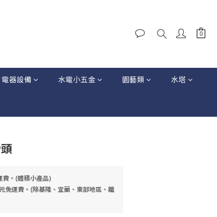
電器設備
水電小五金
園藝類
水塔
彎頭
運費。(體積小產品)
元免運費。(除基隆、宜蘭、東部地區、離