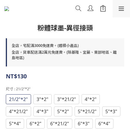
粉體球墨-異徑接頭
全店，宅配滿3000免運費。(體積小產品)
全店，貨車配送滿2萬元免運費。(除基隆、宜蘭、東部地區、離
島地區)
NT$130
尺寸
: 21/2"*2"
21/2"*2"
3"*2"
3"*21/2"
4"*2"
4"*21/2"
4"*3"
5"*2"
5"*21/2"
5"*3"
5"*4"
6"*2"
6"*21/2"
6"*3"
6"*4"