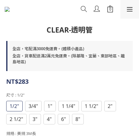
CLEAR-透明管
全店，宅配滿3000免運費。(體積小產品)
全店，貨車配送滿2萬元免運費。(除基隆、宜蘭、東部地區、離
島地區)
NT$283
尺寸
: 1/2"
1/2"
3/4"
1"
1 1/4"
1 1/2"
2"
2 1/2"
3"
4"
6"
8"
規格
: 美規 3M長