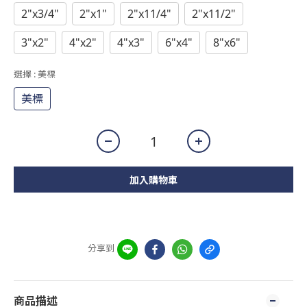
2"x3/4"
2"x1"
2"x11/4"
2"x11/2"
3"x2"
4"x2"
4"x3"
6"x4"
8"x6"
選擇
: 美標
美標
加入購物車
分享到
商品描述