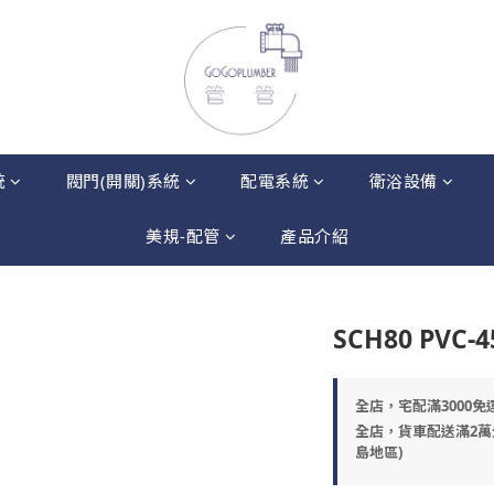
統
閥門(開關)系統
配電系統
衛浴設備
美規-配管
產品介紹
SCH80 PVC
全店，宅配滿3000免
全店，貨車配送滿2萬
島地區)