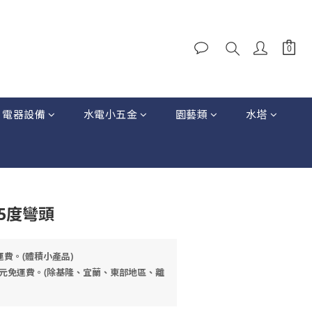
電器設備
水電小五金
園藝類
水塔
-45度彎頭
運費。(體積小產品)
元免運費。(除基隆、宜蘭、東部地區、離