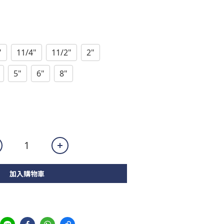
"
11/4"
11/2"
2"
5"
6"
8"
加入購物車