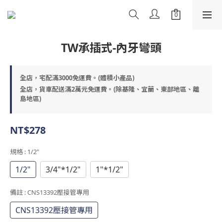
TW承插式-內牙彎頭
全店，宅配滿3000免運費。(體積小產品)
全店，貨車配送滿2萬元免運費。(除基隆、宜蘭、東部地區、離
島地區)
NT$278
規格
: 1/2"
1/2"
3/4"*1/2"
1"*1/2"
備註
: CNS13392壓接管專用
CNS13392壓接管專用