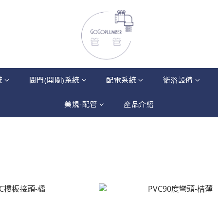
統
閥門(開關)系統
配電系統
衛浴設備
美規-配管
產品介紹