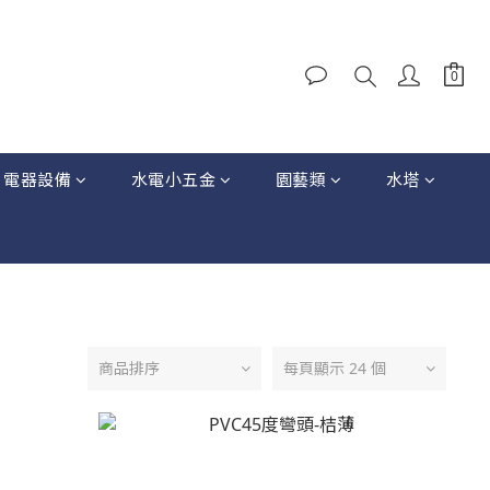
電器設備
水電小五金
園藝類
水塔
商品排序
每頁顯示 24 個