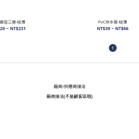
C異徑三通-桔薄
PVC存水彎-桔薄
20 ~ NT$231
NT$39 ~ NT$66
1
廠商/供應商接洽
廠商接洽
(不是顧客區哦)