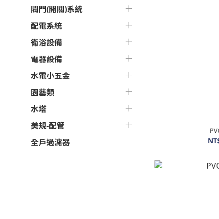
閥門(開關)系統
配電系統
衛浴設備
電器設備
水電小五金
園藝類
水塔
美規-配管
P
NT
全戶過濾器