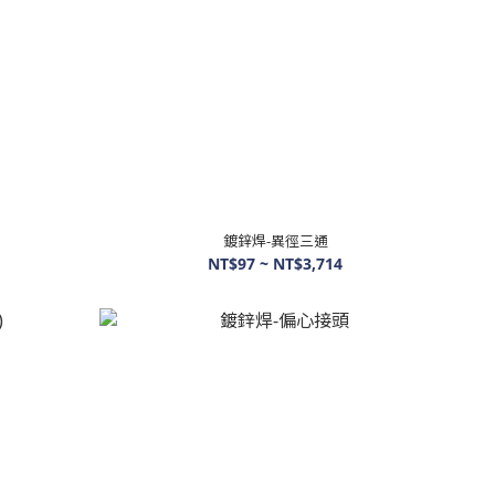
鍍鋅焊-異徑三通
NT$97 ~ NT$3,714