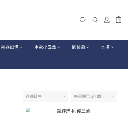
電器設備
水電小五金
園藝類
水塔
商品排序
每頁顯示 24 個