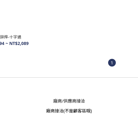
鋅焊-十字通
94 ~ NT$2,089
1
廠商/供應商接洽
廠商接洽
(不是顧客區哦)