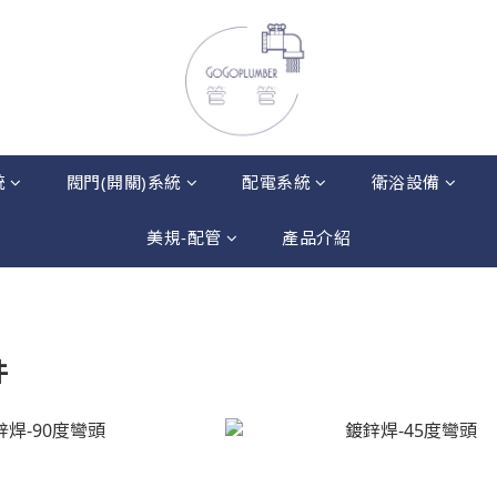
統
閥門(開關)系統
配電系統
衛浴設備
美規-配管
產品介紹
件