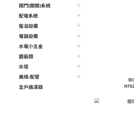
閥門(開關)系統
配電系統
衛浴設備
電器設備
水電小五金
園藝類
水塔
美規-配管
鍍
NT$2
全戶過濾器