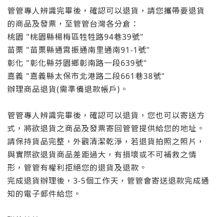
管管專人辨識完畢後，確認可以退貨，請您攜帶要退貨
的商品及發票，至管管台灣各分倉：
桃園 "桃園縣楊梅區牲牲路94巷39號"
苗栗 "苗栗縣通霄振通南里通南91-1號"
彰化 "彰化縣芬園鄉彰南路一段639號"
嘉義 "嘉義縣太保市北港路二段661巷38號"
辦理商品退貨(需準備退款帳戶)。
管管專人辨識完畢後，確認可以退貨，您也可以寄送方
式，將欲退貨之商品及發票寄回管管提供給您的地址。
請保持貨品完整，外觀清潔乾淨，若退貨拍照之照片，
與實際欲退貨商品差距過大，有損壞或不可補救之情
形，管管有權利拒絕您的退貨及退款。
完成退貨辦理後，3-5個工作天，管管會寄送退款完成通
知的電子郵件給您。