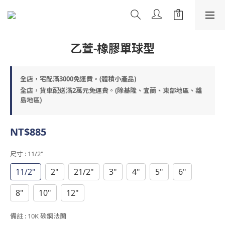
乙萱-橡膠單球型
全店，宅配滿3000免運費。(體積小產品)
全店，貨車配送滿2萬元免運費。(除基隆、宜蘭、東部地區、離
島地區)
NT$885
尺寸
: 11/2"
11/2"
2"
21/2"
3"
4"
5"
6"
8"
10"
12"
備註
: 10K 碳鋼法蘭