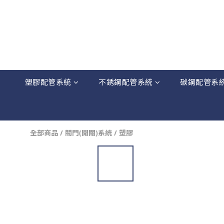
塑膠配管系統
不銹鋼配管系統
碳鋼配管系
全部商品
/
閥門(開關)系統
/
塑膠