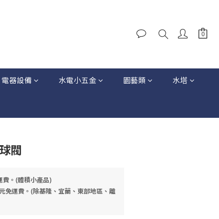
電器設備
水電小五金
園藝類
水塔
膠球閥
運費。(體積小產品)
元免運費。(除基隆、宜蘭、東部地區、離