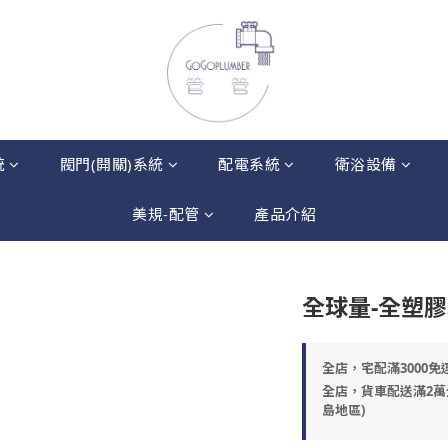
統
閥門(開關)系統
配電系統
衛浴設備
美規-配管
產品介紹
全球量-全塑
全店，宅配滿3000免
全店，貨車配送滿2萬
島地區)