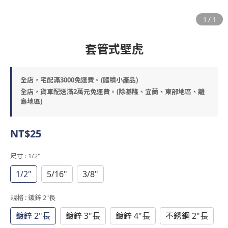
套管式壁虎
全店，宅配滿3000免運費。(體積小產品)
全店，貨車配送滿2萬元免運費。(除基隆、宜蘭、東部地區、離
島地區)
NT$25
尺寸
: 1/2"
1/2"
5/16"
3/8"
規格
: 鍍鋅 2"長
鍍鋅 2"長
鍍鋅 3"長
鍍鋅 4"長
不銹鋼 2"長