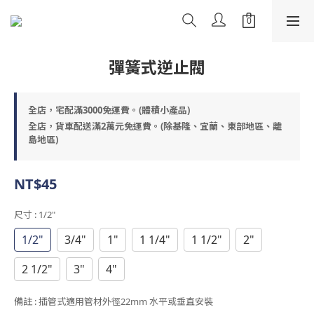
彈簧式逆止閥
全店，宅配滿3000免運費。(體積小產品)
全店，貨車配送滿2萬元免運費。(除基隆、宜蘭、東部地區、離
島地區)
NT$45
尺寸
: 1/2"
1/2"
3/4"
1"
1 1/4"
1 1/2"
2"
2 1/2"
3"
4"
備註
: 插管式適用管材外徑22mm 水平或垂直安裝