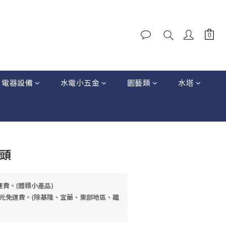
電器設備
水電小五金
園藝類
水塔
接頭
運費。(體積小產品)
元免運費。(除基隆、宜蘭、東部地區、離