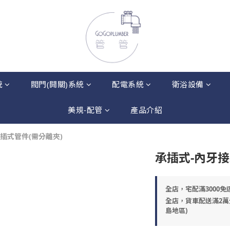
統
閥門(開關)系統
配電系統
衛浴設備
美規-配管
產品介紹
插式管件(需分離夾)
承插式-內牙
全店，宅配滿3000免
全店，貨車配送滿2萬
島地區)