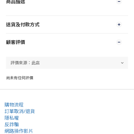
商品描述
送貨及付款方式
顧客評價
尚未有任何評價
購物流程
訂單取消/退貨
隱私權
反詐騙
網路操作影片