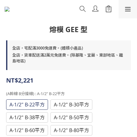
熔模 GEE 型
全店，宅配滿3000免運費。(體積小產品)
全店，貨車配送滿2萬元免運費。(除基隆、宜蘭、東部地區、離
島地區)
NT$2,221
(A幹線 B分接線)
: A-1/2" B-22平方
A-1/2" B-22平方
A-1/2" B-30平方
A-1/2" B-38平方
A-1/2" B-50平方
A-1/2" B-60平方
A-1/2" B-80平方