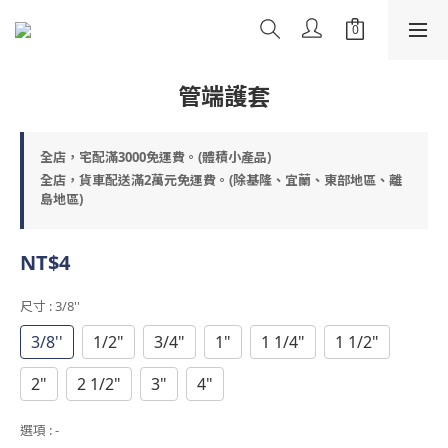
管端護套
全店，宅配滿3000免運費。(體積小產品)
全店，貨車配送滿2萬元免運費。(除基隆、宜蘭、東部地區、離
島地區)
NT$4
尺寸
: 3/8''
3/8''
1/2"
3/4"
1"
1 1/4"
1 1/2"
2"
2 1/2"
3"
4"
選項
: -