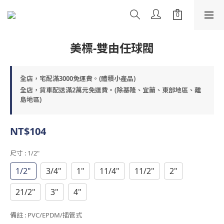
美標-雙由任球閥
全店，宅配滿3000免運費。(體積小產品)
全店，貨車配送滿2萬元免運費。(除基隆、宜蘭、東部地區、離
島地區)
NT$104
尺寸
: 1/2"
1/2"
3/4"
1"
11/4"
11/2"
2"
21/2"
3"
4"
備註
: PVC/EPDM/插管式