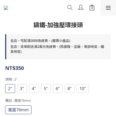
鑄鐵-加強壓環接頭
全店，宅配滿3000免運費。(體積小產品)
全店，貨車配送滿2萬元免運費。(除基隆、宜蘭、東部地區、離
島地區)
NT$350
規格
: 2"
2"
3"
4"
5"
6"
8"
10"
備註
: 寬度76mm
寬度76mm