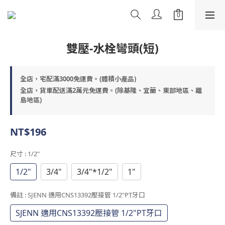
雙壓-水栓彎頭(短)
全店，宅配滿3000免運費。(體積小產品)
全店，貨車配送滿2萬元免運費。(除基隆、宜蘭、東部地區、離
島地區)
NT$196
尺寸
: 1/2"
1/2"
3/4"
3/4"*1/2"
1"
備註
: SJENN 適用CNS13392壓接管 1/2"PT牙口
SJENN 適用CNS13392壓接管 1/2"PT牙口