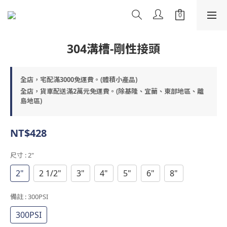
304溝槽-剛性接頭
全店，宅配滿3000免運費。(體積小產品)
全店，貨車配送滿2萬元免運費。(除基隆、宜蘭、東部地區、離
島地區)
NT$428
尺寸
: 2"
2"
2 1/2"
3"
4"
5"
6"
8"
備註
: 300PSI
300PSI