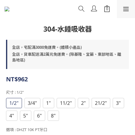
304-水錘吸收器
全店，宅配滿3000免運費。(體積小產品)
全店，貨車配送滿2萬元免運費。(除基隆、宜蘭、東部地區、離
島地區)
NT$962
尺寸
: 1/2"
1/2"
3/4"
1"
11/2"
2"
21/2"
3"
4"
5"
6"
8"
選項
: DHZT 10K PT牙口