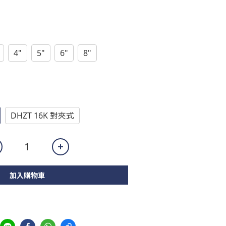
4"
5"
6"
8"
DHZT 16K 對夾式
加入購物車