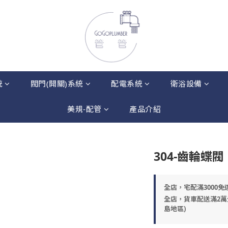
統
閥門(開關)系統
配電系統
衛浴設備
美規-配管
產品介紹
304-齒輪蝶閥
全店，宅配滿3000免
全店，貨車配送滿2萬
島地區)