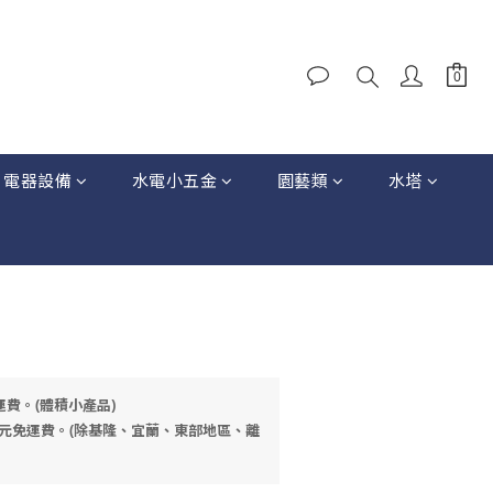
電器設備
水電小五金
園藝類
水塔
運費。(體積小產品)
元免運費。(除基隆、宜蘭、東部地區、離