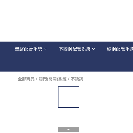
塑膠配管系統
不銹鋼配管系統
碳鋼配管系
全部商品
/
閥門(開關)系統
/
不銹鋼