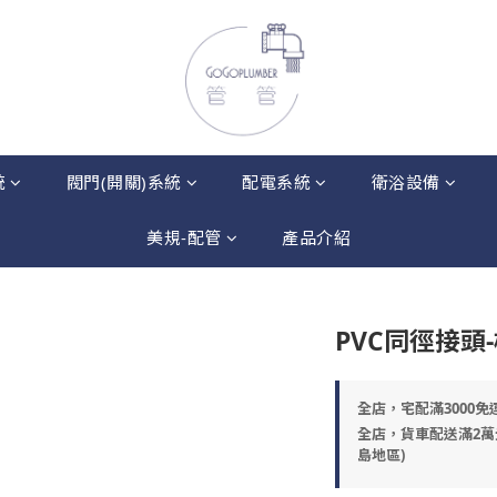
統
閥門(開關)系統
配電系統
衛浴設備
美規-配管
產品介紹
PVC同徑接頭
全店，宅配滿3000免
全店，貨車配送滿2萬
島地區)