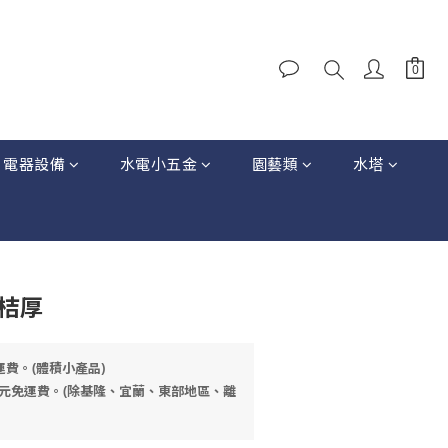
電器設備
水電小五金
園藝類
水塔
-桔厚
運費。(體積小產品)
元免運費。(除基隆、宜蘭、東部地區、離