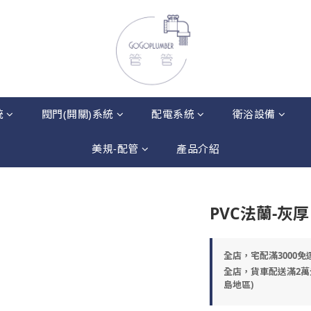
統
閥門(開關)系統
配電系統
衛浴設備
美規-配管
產品介紹
PVC法蘭-灰厚
全店，宅配滿3000免
全店，貨車配送滿2萬
島地區)