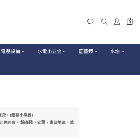
電器設備
水電小五金
園藝類
水塔
運費。(體積小產品)
元免運費。(除基隆、宜蘭、東部地區、離