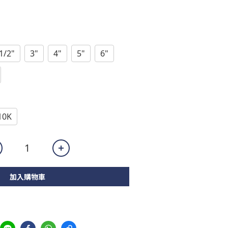
1/2"
3"
4"
5"
6"
10K
加入購物車