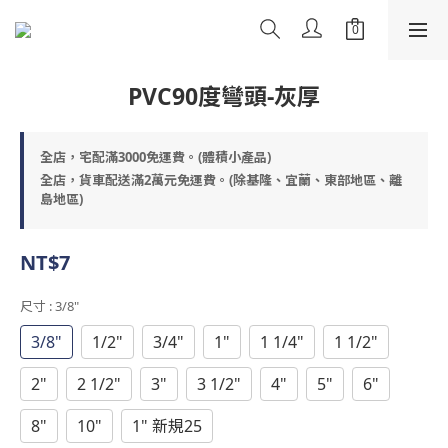
PVC90度彎頭-灰厚
全店，宅配滿3000免運費。(體積小產品)
全店，貨車配送滿2萬元免運費。(除基隆、宜蘭、東部地區、離
島地區)
NT$7
尺寸
: 3/8"
3/8"
1/2"
3/4"
1"
1 1/4"
1 1/2"
2"
2 1/2"
3"
3 1/2"
4"
5"
6"
8"
10"
1" 新規25