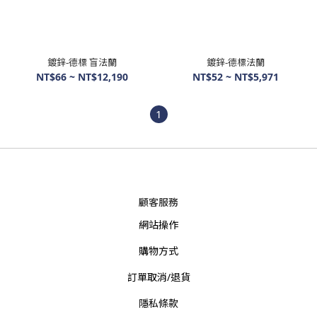
鍍鋅-德標 盲法蘭
鍍鋅-德標法蘭
NT$66 ~ NT$12,190
NT$52 ~ NT$5,971
1
顧客服務
網站操作
購物方式
訂單取消/退貨
隱私條款