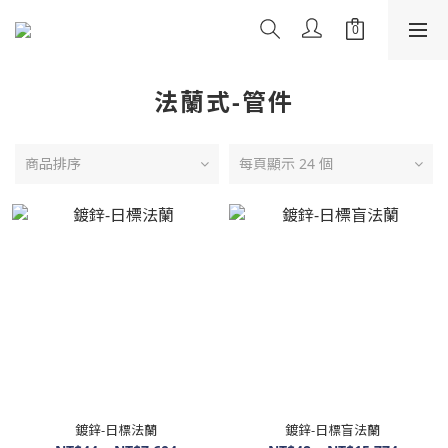
法蘭式-管件
商品排序
每頁顯示 24 個
鍍鋅-日標法蘭
鍍鋅-日標盲法蘭