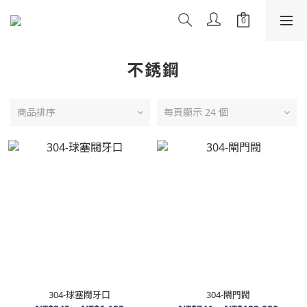
不銹鋼
商品排序
每頁顯示 24 個
304-球塞閥牙口
304-閘門閥